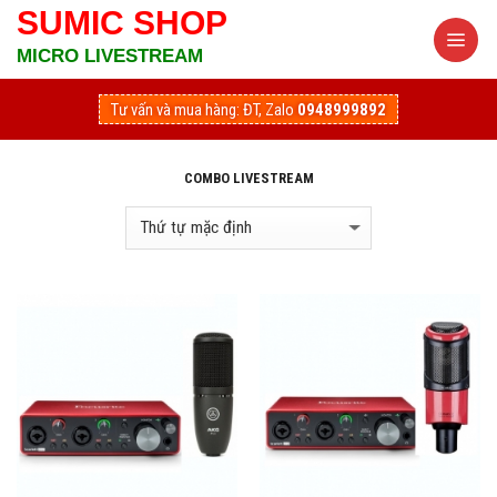
Skip
SUMIC SHOP
to
MICRO LIVESTREAM
content
Tư vấn và mua hàng:
ĐT, Zalo
0948999892
COMBO LIVESTREAM