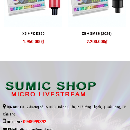
X5 + PC K320
X5 + SM8B (2024)
1.950.000
₫
2.200.000
₫
ĐỊA CHỈ:
C3-12 đường số 15, KDC Hoàng Quân, P. Thường Thạnh, Q. Cái Răng, TP.
Cần Thơ
0948999892
HOTLINE:
EMAIL:
dtuongcm@gmail.com