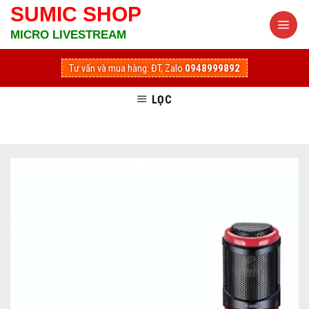
Skip
SUMIC SHOP
to
MICRO LIVESTREAM
content
Tư vấn và mua hàng:
ĐT, Zalo
0948999892
LỌC