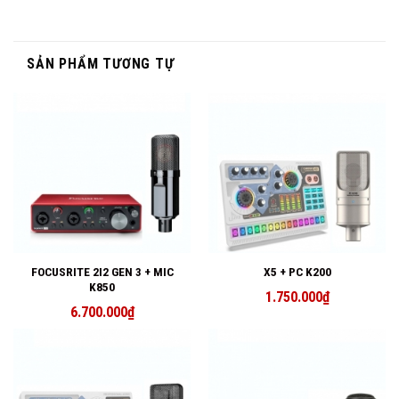
SẢN PHẨM TƯƠNG TỰ
FOCUSRITE 2I2 GEN 3 + MIC
X5 + PC K200
K850
1.750.000
₫
6.700.000
₫