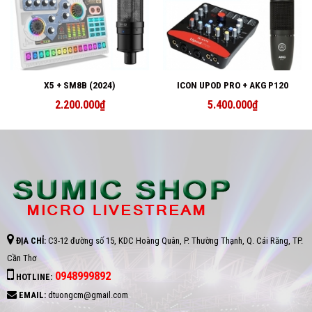
X5 + SM8B (2024)
ICON UPOD PRO + AKG P120
2.200.000
₫
5.400.000
₫
ĐỊA CHỈ:
C3-12 đường số 15, KDC Hoàng Quân, P. Thường Thạnh, Q. Cái Răng, TP.
Cần Thơ
0948999892
HOTLINE:
EMAIL:
dtuongcm@gmail.com